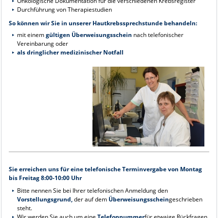
Onkologische Dokumentation für die verschiedenen Krebsregister
Durchführung von Therapiestudien
So können wir Sie in unserer Hautkrebssprechstunde behandeln:
mit einem
gültigen Überweisungsschein
nach telefonischer
Vereinbarung oder
als dringlicher medizinischer Notfall
Sie erreichen uns für eine telefonische Terminvergabe von Montag
bis Freitag 8:00-10:00 Uhr
Bitte nennen Sie bei Ihrer telefonischen Anmeldung den
Vorstellungsgrund,
der auf dem
Überweisungsschein
geschrieben
steht.
Wir werden Sie auch um eine
Telefonnummer
für etwaige Rückfragen