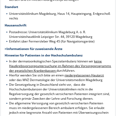
Standort
Universitätsklinikum Magdeburg, Haus 14, Haupteingang, Erdgeschoß
rechts
Hausanschrift
Postadresse: Universitätsklinikum Magdeburg A. ö. R.
Universitätshautklinik Leipziger Str. 44, 39120 Magdeburg
Einfahrt über Fermersleber Weg 45 (für Navigationsgeräte)
>
Informationen für zuweisende Ärzte
Hinweise für Patienten in der Hochschulambulanz
In der dermatoonkologischen Spezialambulanz können wir
keine
Hautkrebsvorsorgeuntersuchung im Rahmen des Vorsorgeprogramm
s
der gesetzlichen Krankenkassen
durchführen.
Hierfür wenden Sie sich bitte an einen
niedergelassenen Hautarzt
oder das
MVZ Dermatologie der Universitätsmedizin Magdeburg
Die Gesetzgebung in Deutschland sieht vor, dass die
Hochschulambulanzen der Universitätskliniken nicht in die
Regelversorgung der gesetzlich versicherten Patienten integriert sind,
sondern primär Zwecken der Lehre und Forschung dienen.
Die allgemeine Versorgung von gesetzlich versicherten Patienten
muss im niedergelassenen Bereich ambulant erfolgen. Sie erlaubt
jedoch eine begrenzte Anzahl von Patienten mit Überweisungsschein