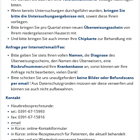
bitten.
Wenn bereits Untersuchungen durchgeführt wurden,
bringen Sie
bitte die Untersuchungsergebnisse mit
, soweit diese Ihnen
vorliegen.
Bitte bringen Sie pro Quartal einen neuen
Überweisungsschein
von
Ihrem niedergelassenen Hautarzt mit
Und bitte bringen Sie auch immer Ihre
Chipkarte
zur Behandlung mit
Anfrage per Internet/email/Fax:
Bitte geben Sie stets Ihren vollen
Namen,
die
Diagnose
des
Überweisungsscheins, den Namen des Überweisers, eine
Rückrufnummer
und Ihre
Krankenkasse
an, sonst können wir Ihre
Anfrage nicht bearbeiten, vielen Dank!
Bitte schicken Sie uns unaufgefordert
keine Bilder oder Befundscans
per email
! Aus Datenschutzgründen müssen wir diese verwerfen und
können sie auch nicht aufbewahren.
Kontakt
Hautkrebssprechstunde:
tel.: 0391-67-15993
fax: 0391-67-15816
email
in Kürze: online-Kontaktformular
in Kürze: online-Rezeptwunsch für Patienten, die aktuell behandelt
werden und ein Wiederholungsrezept benötigen