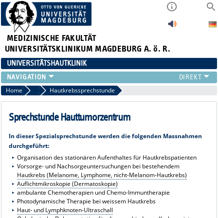
MEDIZINISCHE FAKULTÄT
UNIVERSITÄTSKLINIKUM MAGDEBURG A. ö. R.
UNIVERSITÄTSHAUTKLINIK
FÜR PATIENTEN
Home
Ambulante Behandlung
Hautkrebssprechstunde
ÜBER UNS
FÜR ÄRZTE
Sprechstunde Hauttumorzentrum
HAUTTUMORZENTRUM
In dieser Spezialsprechstunde werden die folgenden Massnahmen
LEHRE & FORSCHUNG
durchgeführt:
Organisation des stationären Aufenthaltes für Hautkrebspatienten
Vorsorge- und Nachsorgeuntersuchungen bei bestehendem
Hautkrebs (Melanome, Lymphome, nicht-Melanom-Hautkrebs)
Auflichtmikroskopie (Dermatoskopie)
ambulante Chemotherapien und Chemo-Immuntherapie
Photodynamische Therapie bei weissem Hautkrebs
Haut- und Lymphknoten-Ultraschall