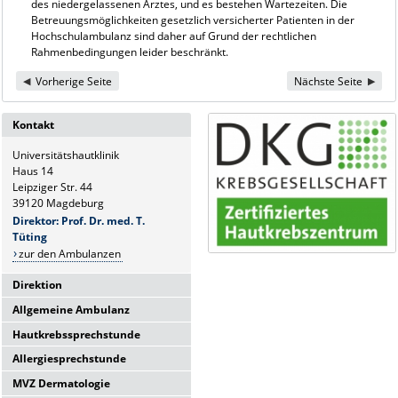
des niedergelassenen Arztes, und es bestehen Wartezeiten. Die
Betreuungsmöglichkeiten gesetzlich versicherter Patienten in der
Hochschulambulanz sind daher auf Grund der rechtlichen
Rahmenbedingungen leider beschränkt.
Vorherige Seite
Nächste Seite
Kontakt
Universitätshautklinik
Haus 14
Leipziger Str. 44
39120 Magdeburg
Direktor: Prof. Dr. med. T.
Tüting
zur den Ambulanzen
Direktion
Allgemeine Ambulanz
Universitätshautklinik
Haus 14
Hautkrebssprechstunde
Sie erreichen uns telefonisch Mo-
Leipziger Str. 44
Fr.:
Allergiesprechstunde
39120 Magdeburg
Sie erreichen uns telefonisch Mo-
8-10 Uhr
Fr.:
Direktor: Prof. Dr. med. T.
MVZ Dermatologie
Hier finden Sie uns:
Sie erreichen uns telefonisch Mo-
8:00 - 10:00 Uhr
Tüting