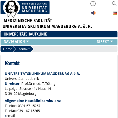
MEDIZINISCHE FAKULTÄT
UNIVERSITÄTSKLINIKUM MAGDEBURG A. ö. R.
UNIVERSITÄTSHAUTKLINIK
FÜR PATIENTEN
Home
Kontakt
ÜBER UNS
FÜR ÄRZTE
Kontakt
HAUTTUMORZENTRUM
UNIVERSITÄTSKLINIKUM MAGDEBURG A.ö.R.
LEHRE & FORSCHUNG
Universitätshautklinik
Direktor:
Prof.Dr.med. T. Tüting
Leipziger Strasse 44 / Haus 14
D-39120 Magdeburg
Allgemeine Hautklinikambulanz
Telefon: 0391-67-15267
Telefax: 0391-67-15265
email