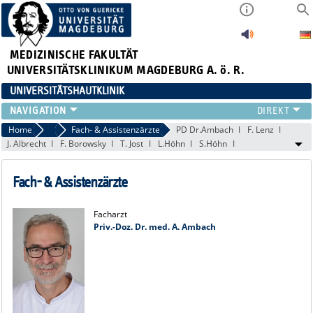
MEDIZINISCHE FAKULTÄT
UNIVERSITÄTSKLINIKUM MAGDEBURG A. ö. R.
UNIVERSITÄTSHAUTKLINIK
FÜR PATIENTEN
Home
Ärzte
Fach- & Assistenzärzte
PD Dr.Ambach
F. Lenz
J. Albrecht
F. Borowsky
T. Jost
L.Höhn
S.Höhn
ÜBER UNS
FÜR ÄRZTE
Fach- & Assistenzärzte
HAUTTUMORZENTRUM
LEHRE & FORSCHUNG
Facharzt
Priv.-Doz. Dr. med. A. Ambach