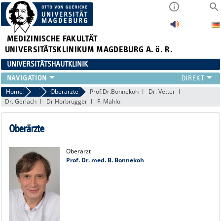
MEDIZINISCHE FAKULTÄT
UNIVERSITÄTSKLINIKUM MAGDEBURG A. ö. R.
UNIVERSITÄTSHAUTKLINIK
FÜR PATIENTEN
Home
Ärzte
Oberärzte
Prof.Dr.Bonnekoh
Dr. Vetter
Dr. Gerlach
Dr.Horbrügger
F. Mahlo
ÜBER UNS
FÜR ÄRZTE
Oberärzte
HAUTTUMORZENTRUM
LEHRE & FORSCHUNG
Oberarzt
Prof. Dr. med. B. Bonnekoh