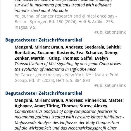
survival in melanoma patients treated with adjuvant
immune checkpoint blockade
In:
Journal of cancer research and clinical oncology -
Berlin : Springer, Bd. 150 (2024), Heft 5, Artikel 275,
insges. 9 S.
Publikationslink
Begutachteter Zeitschriftenartikel
Mengoni, Miriam; Braun, Andreas; Seedarala, Sahithi;
Bonifatius, Susanne; Kostenis, Eva; Schanze, Denny;
Zenker, Martin; Tüting, Thomas; Gaffal, Evelyn
Transactivation of Met signaling by oncogenic Gnaq drives
the evolution of melanoma in Hgf-Cdk4 mice
In:
Cancer gene therapy - New York, NY : Nature Publ.
Group, Bd. 31 (2024), Heft 6, S. 884-893
Publikationslink
Begutachteter Zeitschriftenartikel
Mengoni, Miriam; Braun, Andreas; Hinnerichs, Mattes;
Aghayev, Anar; Tüting, Thomas; Surov, Alexey
Comprehensive analysis of body composition features in
melanoma patients treated with tyrosine kinase inhibitors -
Umfassende Analyse des Einflusses der Body Composition
auf die Wirksamkeit und das Nebenwirkungsprofil einer