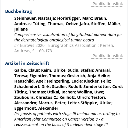
Publikationslink
Buchbeitrag
Steinhauer, Nastasja; Horbrügger, Marc; Braun,
Andreas; Tüting, Thomas; Oeltze-Jafra, Steffen; Müller,
Juliane
Comprehensive visualization of longitudinal patient data for
the dermatological oncological tumor board
In:
EuroVis 2020 - Eurographics Association ; Kerren,
Andreas, S. 169-173
Publikationslink
Artikel in Zeitschrift
Garbe, Claus; Keim, Ulrike; Suciu, Stefan; Amaral,
Teresa; Eigentler, Thomas; Gesierich, Anja Heike;
Hauschild, Axel; Heinzerling, Lucie; Kiecker, Felix;
Schadendorf, Dirk; Stadler, Rudolf; Sunderkötter, Cord;
Tüting, Thomas; Utikal, Jochen; Wollina, Uwe;
Zouboulis, Christos C.; Keilholz, Ulrich; Testori,
Alessandro; Martus, Peter; Leiter-Stöppke, Ulrike;
Eggermont, Alexander
Prognosis of patients with stage III melanoma according to
American Joint Committee on Cancer version 8 - a
reassessment on the basis of 3 independent stage III