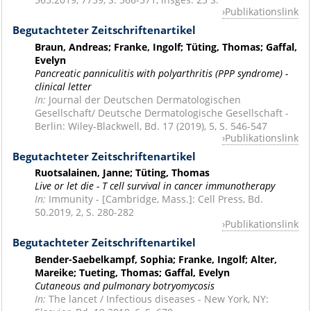
Publikationslink
Begutachteter Zeitschriftenartikel
Braun, Andreas; Franke, Ingolf; Tüting, Thomas; Gaffal,
Evelyn
Pancreatic panniculitis with polyarthritis (PPP syndrome) -
clinical letter
In:
Journal der Deutschen Dermatologischen
Gesellschaft/ Deutsche Dermatologische Gesellschaft -
Berlin: Wiley-Blackwell, Bd. 17 (2019), 5, S. 546-547
Publikationslink
Begutachteter Zeitschriftenartikel
Ruotsalainen, Janne; Tüting, Thomas
Live or let die - T cell survival in cancer immunotherapy
In:
Immunity - [Cambridge, Mass.]: Cell Press, Bd.
50.2019, 2, S. 280-282
Publikationslink
Begutachteter Zeitschriftenartikel
Bender-Saebelkampf, Sophia; Franke, Ingolf; Alter,
Mareike; Tueting, Thomas; Gaffal, Evelyn
Cutaneous and pulmonary botryomycosis
In:
The lancet
/ Infectious diseases - New York, NY: