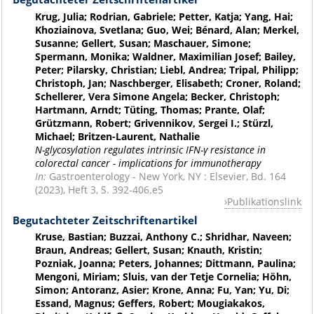
Krug, Julia; Rodrian, Gabriele; Petter, Katja; Yang, Hai;
Khoziainova, Svetlana; Guo, Wei; Bénard, Alan; Merkel,
Susanne; Gellert, Susan; Maschauer, Simone;
Spermann, Monika; Waldner, Maximilian Josef; Bailey,
Peter; Pilarsky, Christian; Liebl, Andrea; Tripal, Philipp;
Christoph, Jan; Naschberger, Elisabeth; Croner, Roland;
Schellerer, Vera Simone Angela; Becker, Christoph;
Hartmann, Arndt; Tüting, Thomas; Prante, Olaf;
Grützmann, Robert; Grivennikov, Sergei I.; Stürzl,
Michael; Britzen-Laurent, Nathalie
N-glycosylation regulates intrinsic IFN-γ resistance in
colorectal cancer - implications for immunotherapy
In:
Gastroenterology - New York, NY : Elsevier, Bd. 164
(2023), Heft 3, S. 392-406.e5
Publikationslink
Begutachteter Zeitschriftenartikel
Kruse, Bastian; Buzzai, Anthony C.; Shridhar, Naveen;
Braun, Andreas; Gellert, Susan; Knauth, Kristin;
Pozniak, Joanna; Peters, Johannes; Dittmann, Paulina;
Mengoni, Miriam; Sluis, van der Tetje Cornelia; Höhn,
Simon; Antoranz, Asier; Krone, Anna; Fu, Yan; Yu, Di;
Essand, Magnus; Geffers, Robert; Mougiakakos,