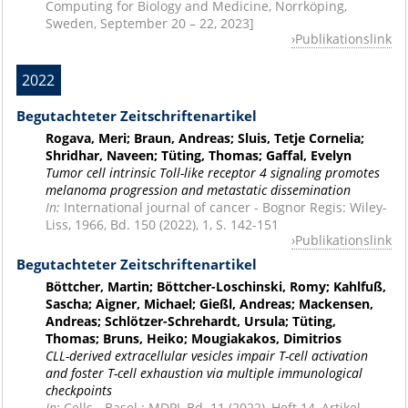
Computing for Biology and Medicine, Norrköping,
Sweden, September 20 – 22, 2023]
Publikationslink
2022
Begutachteter Zeitschriftenartikel
Rogava, Meri; Braun, Andreas; Sluis, Tetje Cornelia;
Shridhar, Naveen; Tüting, Thomas; Gaffal, Evelyn
Tumor cell intrinsic Toll-like receptor 4 signaling promotes
melanoma progression and metastatic dissemination
In:
International journal of cancer - Bognor Regis: Wiley-
Liss, 1966, Bd. 150 (2022), 1, S. 142-151
Publikationslink
Begutachteter Zeitschriftenartikel
Böttcher, Martin; Böttcher-Loschinski, Romy; Kahlfuß,
Sascha; Aigner, Michael; Gießl, Andreas; Mackensen,
Andreas; Schlötzer-Schrehardt, Ursula; Tüting,
Thomas; Bruns, Heiko; Mougiakakos, Dimitrios
CLL-derived extracellular vesicles impair T-cell activation
and foster T-cell exhaustion via multiple immunological
checkpoints
In:
Cells - Basel : MDPI, Bd. 11 (2022), Heft 14, Artikel