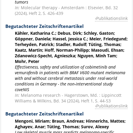
tumors
In:
Molecular therapy - Amsterdam : Elsevier, Bd. 32
(2024), Heft 2, S. 426-439
Publikationslink
Begutachteter Zeitschriftenartikel
Kähler, Katharina C.; Debus, Dirk; Schley, Gaston;
Göppner, Daniela; Hassel, Jessica C.; Meier, Friedegund;
Terheyden, Patrick; Stadler, Rudolf; Tüting, Thomas;
Kaatz, Martin; Hoff, Norman-Philipp; Masoudi, Ehsan;
Zdanowicz-Specht, Agnieszka; Nguyen, Minh Tam;
Mohr, Peter
Effectiveness, safety and utilization of cobimetinib and
vemurafenib in patients with BRAF V600 mutant melanoma
with and without cerebral metastasis under real-world
conditions in Germany - the non-interventional study
coveNIS
In:
Melanoma research - Hagerstown, Md. : Lippincott
Williams & Wilkins, Bd. 34 (2024), Heft 1, S. 44-53
Publikationslink
Begutachteter Zeitschriftenartikel
Mengoni, Miriam; Braun, Andreas; Hinnerichs, Mattes;
Aghayev, Anar; Tüting, Thomas; Surov, Alexey
Low skeletal muscle mass predicts melanoma-specific