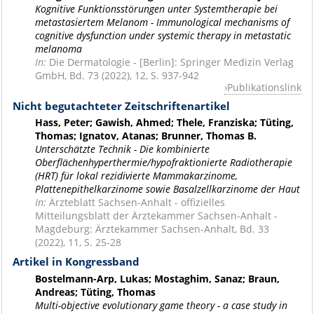
Kognitive Funktionsstörungen unter Systemtherapie bei
metastasiertem Melanom - Immunological mechanisms of
cognitive dysfunction under systemic therapy in metastatic
melanoma
In:
Die Dermatologie - [Berlin]: Springer Medizin Verlag
GmbH, Bd. 73 (2022), 12, S. 937-942
Publikationslink
Nicht begutachteter Zeitschriftenartikel
Hass, Peter; Gawish, Ahmed; Thele, Franziska; Tüting,
Thomas; Ignatov, Atanas; Brunner, Thomas B.
Unterschätzte Technik - Die kombinierte
Oberflächenhyperthermie/hypofraktionierte Radiotherapie
(HRT) für lokal rezidivierte Mammakarzinome,
Plattenepithelkarzinome sowie Basalzellkarzinome der Haut
In:
Ärzteblatt Sachsen-Anhalt - offizielles
Mitteilungsblatt der Ärztekammer Sachsen-Anhalt -
Magdeburg: Ärztekammer Sachsen-Anhalt, Bd. 33
(2022), 11, S. 25-28
Artikel in Kongressband
Bostelmann-Arp, Lukas; Mostaghim, Sanaz; Braun,
Andreas; Tüting, Thomas
Multi-objective evolutionary game theory - a case study in