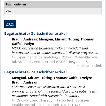
Publikationen
Vita
2025
Begutachteter Zeitschriftenartikel
Braun, Andreas; Mengoni, Miriam; Tüting, Thomas;
Gaffal, Evelyn
MCAM expression facilitates melanoma-endothelial
interactions and promotes metastatic disease progression
In:
Experimental dermatology - Oxford : Wiley-Blackwell,
Bd. 34 (2025), Heft 2, Artikel e70059, insges. 11 S.
Publikationslink
Begutachteter Zeitschriftenartikel
Mengoni, Miriam; Tüting, Thomas; Gaffal, Evelyn;
Braun, Andreas
Liver metastases are associated with a short post-
progression survival in a real-world group of patients with
melanoma treated with checkpoint inhibitors
In:
Oncology and Therapy - [Tarporley] : Springer
Healthcare, Bd. 13 (2025), Heft 1, S. 131-143