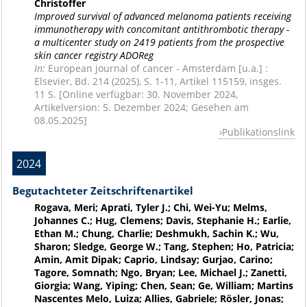
Christoffer
Improved survival of advanced melanoma patients receiving
immunotherapy with concomitant antithrombotic therapy -
a multicenter study on 2419 patients from the prospective
skin cancer registry ADOReg
In:
European journal of cancer - Amsterdam [u.a.] :
Elsevier, Bd. 214 (2025), S. 1-11, Artikel 115159, insges.
11 S. [Online verfügbar: 30. November 2024,
Artikelversion: 5. Dezember 2024; Gesehen am
08.05.2025]
Publikationslink
2024
Begutachteter Zeitschriftenartikel
Rogava, Meri; Aprati, Tyler J.; Chi, Wei-Yu; Melms,
Johannes C.; Hug, Clemens; Davis, Stephanie H.; Earlie,
Ethan M.; Chung, Charlie; Deshmukh, Sachin K.; Wu,
Sharon; Sledge, George W.; Tang, Stephen; Ho, Patricia;
Amin, Amit Dipak; Caprio, Lindsay; Gurjao, Carino;
Tagore, Somnath; Ngo, Bryan; Lee, Michael J.; Zanetti,
Giorgia; Wang, Yiping; Chen, Sean; Ge, William; Martins
Nascentes Melo, Luiza; Allies, Gabriele; Rösler, Jonas;