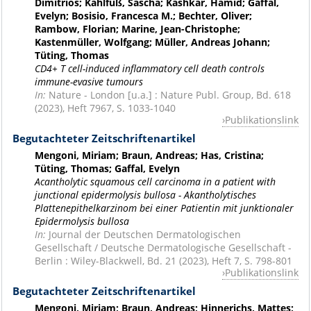
Dimitrios; Kahlfuß, Sascha; Kashkar, Hamid; Gaffal,
Evelyn; Bosisio, Francesca M.; Bechter, Oliver;
Rambow, Florian; Marine, Jean-Christophe;
Kastenmüller, Wolfgang; Müller, Andreas Johann;
Tüting, Thomas
CD4+ T cell-induced inflammatory cell death controls
immune-evasive tumours
In:
Nature - London [u.a.] : Nature Publ. Group, Bd. 618
(2023), Heft 7967, S. 1033-1040
Publikationslink
Begutachteter Zeitschriftenartikel
Mengoni, Miriam; Braun, Andreas; Has, Cristina;
Tüting, Thomas; Gaffal, Evelyn
Acantholytic squamous cell carcinoma in a patient with
junctional epidermolysis bullosa - Akantholytisches
Plattenepithelkarzinom bei einer Patientin mit junktionaler
Epidermolysis bullosa
In:
Journal der Deutschen Dermatologischen
Gesellschaft / Deutsche Dermatologische Gesellschaft -
Berlin : Wiley-Blackwell, Bd. 21 (2023), Heft 7, S. 798-801
Publikationslink
Begutachteter Zeitschriftenartikel
Mengoni, Miriam; Braun, Andreas; Hinnerichs, Mattes;