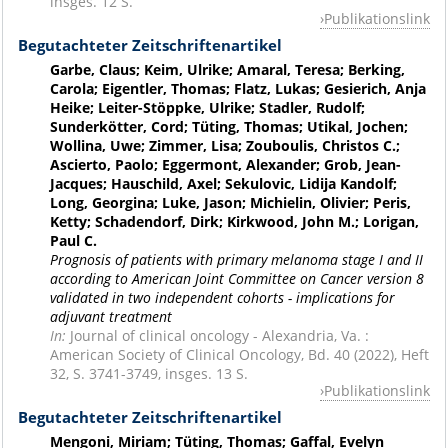
insges. 12 S.
Publikationslink
Begutachteter Zeitschriftenartikel
Garbe, Claus; Keim, Ulrike; Amaral, Teresa; Berking,
Carola; Eigentler, Thomas; Flatz, Lukas; Gesierich, Anja
Heike; Leiter-Stöppke, Ulrike; Stadler, Rudolf;
Sunderkötter, Cord; Tüting, Thomas; Utikal, Jochen;
Wollina, Uwe; Zimmer, Lisa; Zouboulis, Christos C.;
Ascierto, Paolo; Eggermont, Alexander; Grob, Jean-
Jacques; Hauschild, Axel; Sekulovic, Lidija Kandolf;
Long, Georgina; Luke, Jason; Michielin, Olivier; Peris,
Ketty; Schadendorf, Dirk; Kirkwood, John M.; Lorigan,
Paul C.
Prognosis of patients with primary melanoma stage I and II
according to American Joint Committee on Cancer version 8
validated in two independent cohorts - implications for
adjuvant treatment
In:
Journal of clinical oncology - Alexandria, Va. :
American Society of Clinical Oncology, Bd. 40 (2022), Heft
32, S. 3741-3749, insges. 13 S.
Publikationslink
Begutachteter Zeitschriftenartikel
Mengoni, Miriam; Tüting, Thomas; Gaffal, Evelyn