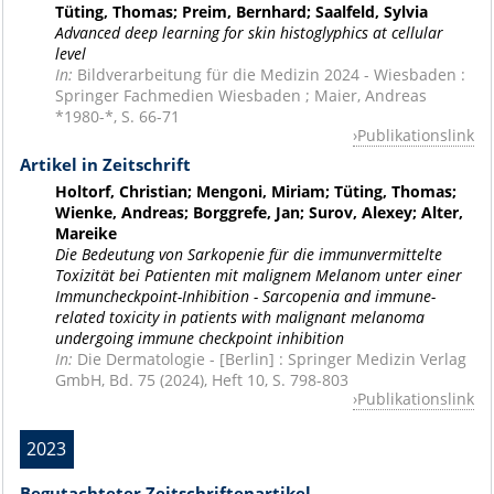
Tüting, Thomas; Preim, Bernhard; Saalfeld, Sylvia
Advanced deep learning for skin histoglyphics at cellular
level
In:
Bildverarbeitung für die Medizin 2024 - Wiesbaden :
Springer Fachmedien Wiesbaden ; Maier, Andreas
*1980-*, S. 66-71
Publikationslink
Artikel in Zeitschrift
Holtorf, Christian; Mengoni, Miriam; Tüting, Thomas;
Wienke, Andreas; Borggrefe, Jan; Surov, Alexey; Alter,
Mareike
Die Bedeutung von Sarkopenie für die immunvermittelte
Toxizität bei Patienten mit malignem Melanom unter einer
Immuncheckpoint-Inhibition - Sarcopenia and immune-
related toxicity in patients with malignant melanoma
undergoing immune checkpoint inhibition
In:
Die Dermatologie - [Berlin] : Springer Medizin Verlag
GmbH, Bd. 75 (2024), Heft 10, S. 798-803
Publikationslink
2023
Begutachteter Zeitschriftenartikel