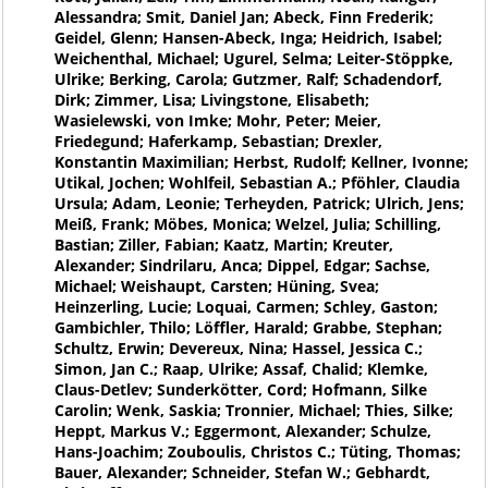
Alessandra; Smit, Daniel Jan; Abeck, Finn Frederik;
Geidel, Glenn; Hansen-Abeck, Inga; Heidrich, Isabel;
Weichenthal, Michael; Ugurel, Selma; Leiter-Stöppke,
Ulrike; Berking, Carola; Gutzmer, Ralf; Schadendorf,
Dirk; Zimmer, Lisa; Livingstone, Elisabeth;
Wasielewski, von Imke; Mohr, Peter; Meier,
Friedegund; Haferkamp, Sebastian; Drexler,
Konstantin Maximilian; Herbst, Rudolf; Kellner, Ivonne;
Utikal, Jochen; Wohlfeil, Sebastian A.; Pföhler, Claudia
Ursula; Adam, Leonie; Terheyden, Patrick; Ulrich, Jens;
Meiß, Frank; Möbes, Monica; Welzel, Julia; Schilling,
Bastian; Ziller, Fabian; Kaatz, Martin; Kreuter,
Alexander; Sindrilaru, Anca; Dippel, Edgar; Sachse,
Michael; Weishaupt, Carsten; Hüning, Svea;
Heinzerling, Lucie; Loquai, Carmen; Schley, Gaston;
Gambichler, Thilo; Löffler, Harald; Grabbe, Stephan;
Schultz, Erwin; Devereux, Nina; Hassel, Jessica C.;
Simon, Jan C.; Raap, Ulrike; Assaf, Chalid; Klemke,
Claus-Detlev; Sunderkötter, Cord; Hofmann, Silke
Carolin; Wenk, Saskia; Tronnier, Michael; Thies, Silke;
Heppt, Markus V.; Eggermont, Alexander; Schulze,
Hans-Joachim; Zouboulis, Christos C.; Tüting, Thomas;
Bauer, Alexander; Schneider, Stefan W.; Gebhardt,