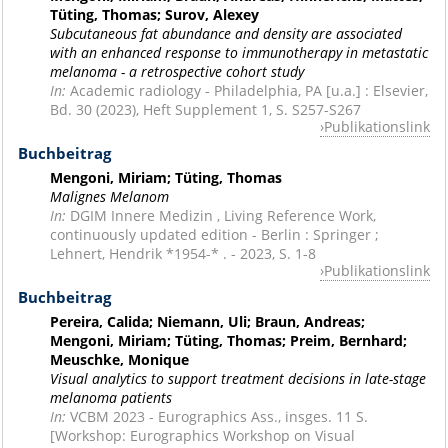
Tüting, Thomas; Surov, Alexey
Subcutaneous fat abundance and density are associated
with an enhanced response to immunotherapy in metastatic
melanoma - a retrospective cohort study
In:
Academic radiology - Philadelphia, PA [u.a.] : Elsevier,
Bd. 30 (2023), Heft Supplement 1, S. S257-S267
Publikationslink
Buchbeitrag
Mengoni, Miriam; Tüting, Thomas
Malignes Melanom
In:
DGIM Innere Medizin , Living Reference Work,
continuously updated edition - Berlin : Springer ;
Lehnert, Hendrik *1954-* . - 2023, S. 1-8
Publikationslink
Buchbeitrag
Pereira, Calida; Niemann, Uli; Braun, Andreas;
Mengoni, Miriam; Tüting, Thomas; Preim, Bernhard;
Meuschke, Monique
Visual analytics to support treatment decisions in late-stage
melanoma patients
In:
VCBM 2023 - Eurographics Ass., insges. 11 S.
[Workshop: Eurographics Workshop on Visual