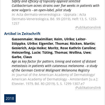
Safety and efficacy of topically applied selected
Cutibacterium acnes strains over five weeks in patients with
acne vulgaris - an open-label, pilot study
In:
Acta dermato-venereologica - Uppsala : Acta
Dermato-Venereologica, Bd. 99 (2019), Heft 13, S. 1253-
1257
Publikationslink
Artikel in Zeitschrift
Gassenmaier, Maximilian; Keim, Ulrike; Leiter-
Stöppke, Ulrike; Eigentler, Thomas; Röcken, Martin;
Gesierich, Anja Heike; Moritz, Rose Kathrin Caroline;
Heinzerling, Lucie; Tüting, Thomas; Wollina, Uwe;
Garbe, Claus
Age as key factor for pattern, timing and extent of distant
metastasis in patients with cutaneous melanoma - a study
of the German Central Malignant Melanoma Registry
In:
Journal of the American Academy of Dermatology/
American Academy of Dermatology - Amsterdam [u.a.]:
Elsevier, 1979, Bd. 80 (2019), 5, S. 1299-1307.e7
Publikationslink
2018