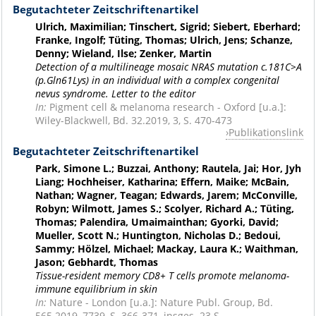
Begutachteter Zeitschriftenartikel
Ulrich, Maximilian; Tinschert, Sigrid; Siebert, Eberhard;
Franke, Ingolf; Tüting, Thomas; Ulrich, Jens; Schanze,
Denny; Wieland, Ilse; Zenker, Martin
Detection of a multilineage mosaic NRAS mutation c.181C>A
(p.Gln61Lys) in an individual with a complex congenital
nevus syndrome. Letter to the editor
In:
Pigment cell & melanoma research - Oxford [u.a.]:
Wiley-Blackwell, Bd. 32.2019, 3, S. 470-473
Publikationslink
Begutachteter Zeitschriftenartikel
Park, Simone L.; Buzzai, Anthony; Rautela, Jai; Hor, Jyh
Liang; Hochheiser, Katharina; Effern, Maike; McBain,
Nathan; Wagner, Teagan; Edwards, Jarem; McConville,
Robyn; Wilmott, James S.; Scolyer, Richard A.; Tüting,
Thomas; Palendira, Umaimainthan; Gyorki, David;
Mueller, Scott N.; Huntington, Nicholas D.; Bedoui,
Sammy; Hölzel, Michael; Mackay, Laura K.; Waithman,
Jason; Gebhardt, Thomas
Tissue-resident memory CD8+ T cells promote melanoma-
immune equilibrium in skin
In:
Nature
- London [u.a.]: Nature Publ. Group, Bd.
565.2019, 7739, S. 366-371, insges. 23 S.