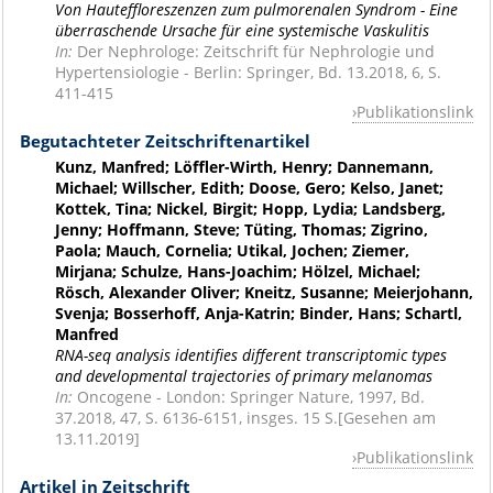
Von Hauteffloreszenzen zum pulmorenalen Syndrom - Eine
überraschende Ursache für eine systemische Vaskulitis
In:
Der Nephrologe: Zeitschrift für Nephrologie und
Hypertensiologie - Berlin: Springer, Bd. 13.2018, 6, S.
411-415
Publikationslink
Begutachteter Zeitschriftenartikel
Kunz, Manfred; Löffler-Wirth, Henry; Dannemann,
Michael; Willscher, Edith; Doose, Gero; Kelso, Janet;
Kottek, Tina; Nickel, Birgit; Hopp, Lydia; Landsberg,
Jenny; Hoffmann, Steve; Tüting, Thomas; Zigrino,
Paola; Mauch, Cornelia; Utikal, Jochen; Ziemer,
Mirjana; Schulze, Hans-Joachim; Hölzel, Michael;
Rösch, Alexander Oliver; Kneitz, Susanne; Meierjohann,
Svenja; Bosserhoff, Anja-Katrin; Binder, Hans; Schartl,
Manfred
RNA-seq analysis identifies different transcriptomic types
and developmental trajectories of primary melanomas
In:
Oncogene - London: Springer Nature, 1997, Bd.
37.2018, 47, S. 6136-6151, insges. 15 S.[Gesehen am
13.11.2019]
Publikationslink
Artikel in Zeitschrift