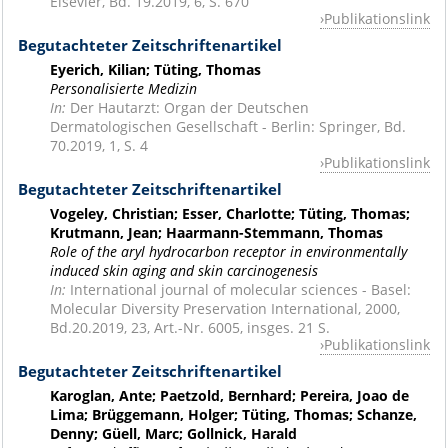
Elsevier, Bd. 19.2019, 6, S. 670
Publikationslink
Begutachteter Zeitschriftenartikel
Eyerich, Kilian; Tüting, Thomas
Personalisierte Medizin
In:
Der Hautarzt: Organ der Deutschen
Dermatologischen Gesellschaft - Berlin: Springer, Bd.
70.2019, 1, S. 4
Publikationslink
Begutachteter Zeitschriftenartikel
Vogeley, Christian; Esser, Charlotte; Tüting, Thomas;
Krutmann, Jean; Haarmann-Stemmann, Thomas
Role of the aryl hydrocarbon receptor in environmentally
induced skin aging and skin carcinogenesis
In:
International journal of molecular sciences - Basel:
Molecular Diversity Preservation International, 2000,
Bd.20.2019, 23, Art.-Nr. 6005, insges. 21 S.
Publikationslink
Begutachteter Zeitschriftenartikel
Karoglan, Ante; Paetzold, Bernhard; Pereira, Joao de
Lima; Brüggemann, Holger; Tüting, Thomas; Schanze,
Denny; Güell, Marc; Gollnick, Harald