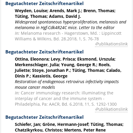
Begutachteter Zeitschriftenartikel
Weyden, Louise; Arends, Mark J.; Brenn, Thomas;
Tüting, Thomas; Adams, David J.
Widespread spontaneous hyperproliferation, melanosis and
melanoma in Hgf-Cdk4R24C mice. Letter to the editor
In:
Melanoma research - Hagerstown, Md. : Lippincott
Williams & Wilkins, Bd. 28.2018, 1, S. 76-78
Publikationslink
Begutachteter Zeitschriftenartikel
Ottina, Eleonora; Levy, Prisca; Eksmond, Urszula;
Merkenschlager, Julia; Young, George R.; Roels,
Juliette; Stoye, Jonathan P.; Tüting, Thomas; Calado,
Dinis P.; Kassiotis, George
Restoration of endogenous retrovirus infectivity impacts
mouse cancer models
In:
Cancer immunology research: illuminating the
interplay of cancer and the immune system -
Philadelphia, Pa: AACR, Bd. 6.2018, 11, S. 1292-1300
Publikationslink
Begutachteter Zeitschriftenartikel
Schiefer, Jan; Gröne, Hermann-Josef; Tüting, Thomas;
Chatzikyrkou, Christos; Mertens, Peter Rene