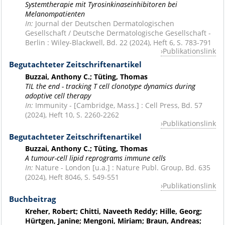
Systemtherapie mit Tyrosinkinaseinhibitoren bei
Melanompatienten
In:
Journal der Deutschen Dermatologischen
Gesellschaft / Deutsche Dermatologische Gesellschaft -
Berlin : Wiley-Blackwell, Bd. 22 (2024), Heft 6, S. 783-791
Publikationslink
Begutachteter Zeitschriftenartikel
Buzzai, Anthony C.; Tüting, Thomas
TIL the end - tracking T cell clonotype dynamics during
adoptive cell therapy
In:
Immunity - [Cambridge, Mass.] : Cell Press, Bd. 57
(2024), Heft 10, S. 2260-2262
Publikationslink
Begutachteter Zeitschriftenartikel
Buzzai, Anthony C.; Tüting, Thomas
A tumour-cell lipid reprograms immune cells
In:
Nature - London [u.a.] : Nature Publ. Group, Bd. 635
(2024), Heft 8046, S. 549-551
Publikationslink
Buchbeitrag
Kreher, Robert; Chitti, Naveeth Reddy; Hille, Georg;
Hürtgen, Janine; Mengoni, Miriam; Braun, Andreas;