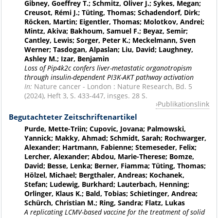
Gibney, Goeffrey T.; Schmitz, Oliver J.; Sykes, Megan;
Creusot, Rémi J.; Tüting, Thomas; Schadendorf, Dirk;
Röcken, Martin; Eigentler, Thomas; Molotkov, Andrei;
Mintz, Akiva; Bakhoum, Samuel F.; Beyaz, Semir;
Cantley, Lewis; Sorger, Peter K.; Meckelmann, Sven
Werner; Tasdogan, Alpaslan; Liu, David; Laughney,
Ashley M.; Izar, Benjamin
Loss of Pip4k2c confers liver-metastatic organotropism
through insulin-dependent PI3K-AKT pathway activation
In:
Nature cancer - London : Nature Research, Bd. 5
(2024), Heft 3, S. 433-447, insges. 28 S.
Publikationslink
Begutachteter Zeitschriftenartikel
Purde, Mette-Triin; Cupovic, Jovana; Palmowski,
Yannick; Makky, Ahmad; Schmidt, Sarah; Rochwarger,
Alexander; Hartmann, Fabienne; Stemeseder, Felix;
Lercher, Alexander; Abdou, Marie-Therese; Bomze,
David; Besse, Lenka; Berner, Fiamma; Tüting, Thomas;
Hölzel, Michael; Bergthaler, Andreas; Kochanek,
Stefan; Ludewig, Burkhard; Lauterbach, Henning;
Orlinger, Klaus K.; Bald, Tobias; Schietinger, Andrea;
Schürch, Christian M.; Ring, Sandra; Flatz, Lukas
A replicating LCMV-based vaccine for the treatment of solid