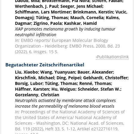
Daoud, Mila; Broxtermann, Pia Nora; Schorn, Fabian;
Werthenbach, J. Paul; Seeger, Jens Michael;
Schiffmann, Lars Mortimer; Brinkmann, Kerstin; Vucic,
Domagoj; Tüting, Thomas; Mauch, Cornelia; Kulms,
Dagmar; Zigrino, Paola; Kashkar, Hamid
XIAP promotes melanoma growth by inducing tumour
neutrophil infiltration
In:
EMBO reports/ European Molecular Biology
Organization - Heidelberg: EMBO Press, 2000, Bd. 23
(2022), 6, insges. 15 S.
Publikationslink
Begutachteter Zeitschriftenartikel
Liu, Xiaobo; Wang, Yuanyuan; Bauer, Alexander;
Kirschfink, Michael; Ding, Peipei; Gebhardt, Christoffer;
Borsig, Lubor; Tüting, Thomas; Renné, Thomas;
Häffner, Karsten; Hu, Weiguo; Schneider, Stefan W.;
Gorzelanny, Christian
Neutrophils activated by membrane attack complexes
increase the permeability of melanoma blood vessels
In:
Proceedings of the National Academy of Sciences of
the United States of America/ National Academy of
Sciences - Washington, DC: National Acad. of Sciences,
Bd. 119 (2022), Heft 33, S. 1-12, Artikel e2122716119,