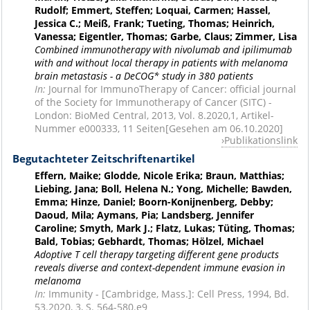
Rudolf; Emmert, Steffen; Loquai, Carmen; Hassel,
Jessica C.; Meiß, Frank; Tueting, Thomas; Heinrich,
Vanessa; Eigentler, Thomas; Garbe, Claus; Zimmer, Lisa
Combined immunotherapy with nivolumab and ipilimumab
with and without local therapy in patients with melanoma
brain metastasis - a DeCOG* study in 380 patients
In:
Journal for ImmunoTherapy of Cancer: official journal
of the Society for Immunotherapy of Cancer (SITC) -
London: BioMed Central, 2013, Vol. 8.2020,1, Artikel-
Nummer e000333, 11 Seiten[Gesehen am 06.10.2020]
Publikationslink
Begutachteter Zeitschriftenartikel
Effern, Maike; Glodde, Nicole Erika; Braun, Matthias;
Liebing, Jana; Boll, Helena N.; Yong, Michelle; Bawden,
Emma; Hinze, Daniel; Boorn-Konijnenberg, Debby;
Daoud, Mila; Aymans, Pia; Landsberg, Jennifer
Caroline; Smyth, Mark J.; Flatz, Lukas; Tüting, Thomas;
Bald, Tobias; Gebhardt, Thomas; Hölzel, Michael
Adoptive T cell therapy targeting different gene products
reveals diverse and context-dependent immune evasion in
melanoma
In:
Immunity - [Cambridge, Mass.]: Cell Press, 1994, Bd.
53.2020, 3, S. 564-580.e9