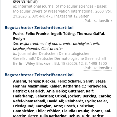
hypersensitivity
In:
International journal of molecular sciences - Basel:
Molecular Diversity Preservation International, 2000, Vol.
21.2020, 2, Art.-Nr, 475, insgesamt 12 Seiten
Publikationslink
Begutachteter Zeitschriftenartikel
Fuchs, Felix; Franke, Ingolf; Tüting, Thomas; Gaffal,
Evelyn
Successful treatment of non-uremic calciphylaxis with
bisphosphonate. Clinical letter
In:
Journal der Deutschen Dermatologischen
Gesellschaft/ Deutsche Dermatologische Gesellschaft -
Berlin: Wiley-Blackwell, Bd. 18 (2020), 12, S. 1498-1500
Publikationslink
Begutachteter Zeitschriftenartikel
Amaral, Teresa; Kiecker, Felix; Schäfer, Sarah; Stege,
Henner Maximilian; Kähler, Katharina C.; Terheyden,
Patrick; Gesierich, Anja Heike; Gutzmer, Ralf;
Haferkamp, Sebastian; Utikal, Jochen; Berking, Carola;
Rafei-Shamsabadi, David Ali; Reinhardt, Lydia; Meier,
Friedegund; Karoglan, Ante; Posch, Christian;
Gambichler, Thilo; Pföhler, Claudia Ursula; Thoms, Kai-
Martin; Tietze, Julia Katharina; Debus, Dirk; Herbst,