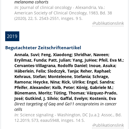
melanoma cohorts
In:
Journal of clinical oncology - Alexandria, Va.:
American Society of Clinical Oncology, 1983, Bd. 38
(2020), 22, S. 2543-2551, insges. 9 S.
Publikationslink
2019
Begutachteter Zeitschriftenartikel
Annala, Suvi; Feng, Xiaodong; Shridhar, Naveen;
Eryilmaz, Funda; Patt, Julian; Yang, JuHee; Pfeil, Eva M.;
Cervantes-Villagrana, Rodolfo Daniel; Inoue, Asuka;
Häberlein, Felix; Slodczyk, Tanja; Reher, Raphael;
Kehraus, Stefan; Monteleone, Stefania; Schrage,
Ramona; Heycke, Nina; Rick, Ulrike; Engel, Sandra;
Pfeifer, Alexander; Kolb, Peter; König, Gabriele M.;
Bünemann, Moritz; Tüting, Thomas; Vázquez-Prado,
José; Gutkind, J. Silvio; Gaffal, Evelyn; Kostenis, Eva
Direct targeting of Gαq and Gα11 oncoproteins in cancer
cells
In:
Science signaling - Washington, DC [u.a.]: Assoc., Bd.
12.2019, 573, eaau5948, insges. 14 S.
Publikationslink