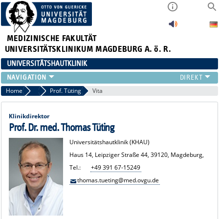
MEDIZINISCHE FAKULTÄT
UNIVERSITÄTSKLINIKUM MAGDEBURG A. ö. R.
UNIVERSITÄTSHAUTKLINIK
FÜR PATIENTEN
Home
Ärzte
Prof. Tüting
Vita
ÜBER UNS
FÜR ÄRZTE
Klinikdirektor
HAUTTUMORZENTRUM
Prof. Dr. med. Thomas Tüting
LEHRE & FORSCHUNG
Universitätshautklinik (KHAU)
Haus 14, Leipziger Straße 44, 39120, Magdeburg,
Tel.:
+49 391 67-15249
thomas.tueting@med.ovgu.de