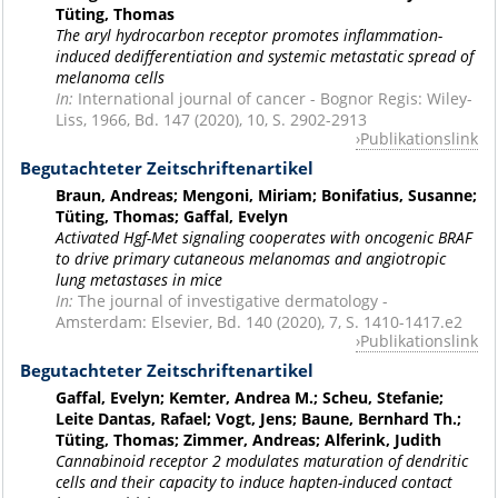
Tüting, Thomas
The aryl hydrocarbon receptor promotes inflammation-
induced dedifferentiation and systemic metastatic spread of
melanoma cells
In:
International journal of cancer - Bognor Regis: Wiley-
Liss, 1966, Bd. 147 (2020), 10, S. 2902-2913
Publikationslink
Begutachteter Zeitschriftenartikel
Braun, Andreas; Mengoni, Miriam; Bonifatius, Susanne;
Tüting, Thomas; Gaffal, Evelyn
Activated Hgf-Met signaling cooperates with oncogenic BRAF
to drive primary cutaneous melanomas and angiotropic
lung metastases in mice
In:
The journal of investigative dermatology -
Amsterdam: Elsevier, Bd. 140 (2020), 7, S. 1410-1417.e2
Publikationslink
Begutachteter Zeitschriftenartikel
Gaffal, Evelyn; Kemter, Andrea M.; Scheu, Stefanie;
Leite Dantas, Rafael; Vogt, Jens; Baune, Bernhard Th.;
Tüting, Thomas; Zimmer, Andreas; Alferink, Judith
Cannabinoid receptor 2 modulates maturation of dendritic
cells and their capacity to induce hapten-induced contact