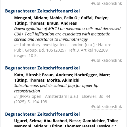
Publikationslink
Begutachteter Zeitschriftenartikel
Mengoni, Miriam; Mahlo, Felix O.; Gaffal, Evelyn;
Tüting, Thomas; Braun, Andreas
Downregulation of MHC-I on melanoma cells and decreased
CD8+ T-cell infiltration are associated with metastatic
spread and resistance to immunotherapy
In:
Laboratory investigation - London [u.a.] : Nature
Publ. Group, Bd. 105 (2025), Heft 3, Artikel 102209,
insges. 10 S.
Publikationslink
Begutachteter Zeitschriftenartikel
Kato, Hiroshi; Braun, Andreas; Horbrügger, Marc;
Tüting, Thomas; Morita, Akimichi
Subcutaneous pedicle subunit flap for upper lip
reconstruction
In:
JPRAS open - Amsterdam [u.a.] : Elsevier, Bd. 44
(2025), S. 194-198
Publikationslink
Begutachteter Zeitschriftenartikel
Ugurel, Selma; Abu Rached, Nessr; Gambichler, Thilo;
Mengoni, Miriam; Tüting, Thomas; Hassel, Jessica C.;