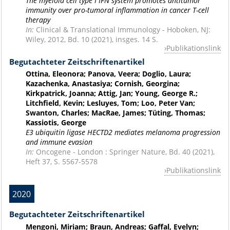
The myeloid cell type I IFN system promotes antitumor
immunity over pro-tumoral inflammation in cancer T-cell
therapy
In:
Clinical & Translational Immunology - Hoboken, NJ:
Wiley, 2012, Bd. 10 (2021), insges. 14 S.
Publikationslink
Begutachteter Zeitschriftenartikel
Ottina, Eleonora; Panova, Veera; Doglio, Laura;
Kazachenka, Anastasiya; Cornish, Georgina;
Kirkpatrick, Joanna; Attig, Jan; Young, George R.;
Litchfield, Kevin; Lesluyes, Tom; Loo, Peter Van;
Swanton, Charles; MacRae, James; Tüting, Thomas;
Kassiotis, George
E3 ubiquitin ligase HECTD2 mediates melanoma progression
and immune evasion
In:
Oncogene - London : Springer Nature, Bd. 40 (2021),
Heft 37, S. 5567-5578
Publikationslink
2020
Begutachteter Zeitschriftenartikel
Mengoni, Miriam; Braun, Andreas; Gaffal, Evelyn;