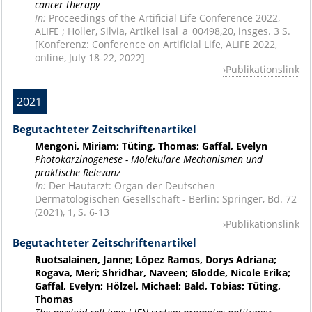
cancer therapy
In:
Proceedings of the Artificial Life Conference 2022,
ALIFE ; Holler, Silvia, Artikel isal_a_00498,20, insges. 3 S.
[Konferenz: Conference on Artificial Life, ALIFE 2022,
online, July 18-22, 2022]
Publikationslink
2021
Begutachteter Zeitschriftenartikel
Mengoni, Miriam; Tüting, Thomas; Gaffal, Evelyn
Photokarzinogenese - Molekulare Mechanismen und
praktische Relevanz
In:
Der Hautarzt: Organ der Deutschen
Dermatologischen Gesellschaft - Berlin: Springer, Bd. 72
(2021), 1, S. 6-13
Publikationslink
Begutachteter Zeitschriftenartikel
Ruotsalainen, Janne; López Ramos, Dorys Adriana;
Rogava, Meri; Shridhar, Naveen; Glodde, Nicole Erika;
Gaffal, Evelyn; Hölzel, Michael; Bald, Tobias; Tüting,
Thomas