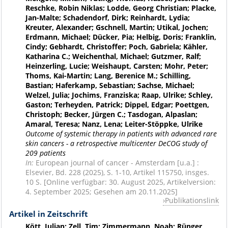
Reschke, Robin Niklas; Lodde, Georg Christian; Placke,
Jan-Malte; Schadendorf, Dirk; Reinhardt, Lydia;
Kreuter, Alexander; Gschnell, Martin; Utikal, Jochen;
Erdmann, Michael; Dücker, Pia; Helbig, Doris; Franklin,
Cindy; Gebhardt, Christoffer; Poch, Gabriela; Kähler,
Katharina C.; Weichenthal, Michael; Gutzmer, Ralf;
Heinzerling, Lucie; Weishaupt, Carsten; Mohr, Peter;
Thoms, Kai-Martin; Lang, Berenice M.; Schilling,
Bastian; Haferkamp, Sebastian; Sachse, Michael;
Welzel, Julia; Jochims, Franziska; Raap, Ulrike; Schley,
Gaston; Terheyden, Patrick; Dippel, Edgar; Poettgen,
Christoph; Becker, Jürgen C.; Tasdogan, Alpaslan;
Amaral, Teresa; Nanz, Lena; Leiter-Stöppke, Ulrike
Outcome of systemic therapy in patients with advanced rare
skin cancers - a retrospective multicenter DeCOG study of
209 patients
In:
European journal of cancer - Amsterdam [u.a.] :
Elsevier, Bd. 228 (2025), S. 1-10, Artikel 115750, insges.
10 S. [Online verfügbar: 30. August 2025, Artikelversion:
4. September 2025; Gesehen am 20.11.2025]
Publikationslink
Artikel in Zeitschrift
Kött, Julian; Zell, Tim; Zimmermann, Noah; Rünger,