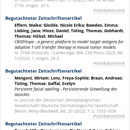
2176, insges. 20 S.
Publikationslink
Begutachteter Zeitschriftenartikel
Effern, Maike; Glodde, Nicole Erika; Bawden, Emma;
Liebing, Jana; Hinze, Daniel; Tüting, Thomas; Gebhardt,
Thomas; Hölzel, Michael
CRISPitope - a generic platform to model target antigens for
adoptive T cell transfer therapy in mouse tumor models
In:
STAR Protocols - Cambridge, MA: Cell Press, 2020, Bd.
3 (2022), 1, insges. 28 S.
Publikationslink
Begutachteter Zeitschriftenartikel
Mengoni, Miriam; Lenz, Freya-Sophie; Braun, Andreas;
Tüting, Thomas; Gaffal, Evelyn
Persistent facial swelling - Persistierende Schwellung des
Gesichts
In:
Journal der Deutschen Dermatologischen
Gesellschaft/ Deutsche Dermatologische Gesellschaft -
Berlin: Wiley-Blackwell, Bd. 20 (2022), 7, S. 1033-1036
Publikationslink
Begutachteter Zeitschriftenartikel