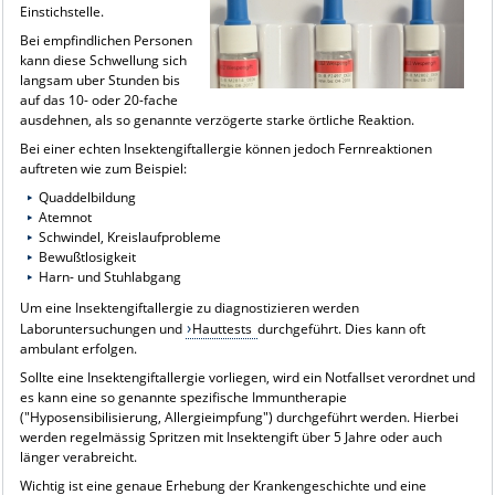
Einstichstelle.
Bei empfindlichen Personen
kann diese Schwellung sich
langsam uber Stunden bis
auf das 10- oder 20-fache
ausdehnen, als so genannte verzögerte starke örtliche Reaktion.
Bei einer echten Insektengiftallergie können jedoch Fernreaktionen
auftreten wie zum Beispiel:
Quaddelbildung
Atemnot
Schwindel, Kreislaufprobleme
Bewußtlosigkeit
Harn- und Stuhlabgang
Um eine Insektengiftallergie zu diagnostizieren werden
Laboruntersuchungen und
Hauttests
durchgeführt. Dies kann oft
ambulant erfolgen.
Sollte eine Insektengiftallergie vorliegen, wird ein Notfallset verordnet und
es kann eine so genannte spezifische Immuntherapie
("Hyposensibilisierung, Allergieimpfung") durchgeführt werden. Hierbei
werden regelmässig Spritzen mit Insektengift über 5 Jahre oder auch
länger verabreicht.
Wichtig ist eine genaue Erhebung der Krankengeschichte und eine