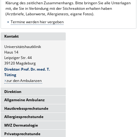
Klärung des zeitlichen Zusammenhangs. Bitte bringen Sie alle Unterlagen
mit, die Sie in Verbindung mit der Stichreaktion erhalten haben
(Arztbriefe, Laborwerte, Allergietests, eigene Fotos).
Termine werden hier vergeben
Kontakt
Universitätshautklinik
Haus 14
Leipziger Str. 44
39120 Magdeburg
Direktor: Prof. Dr. med. T.
Tüting
zur den Ambulanzen
Direktion
Allgemeine Ambulanz
Universitätshautklinik
Haus 14
Hautkrebssprechstunde
Sie erreichen uns telefonisch Mo-
Leipziger Str. 44
Fr.:
Allergiesprechstunde
39120 Magdeburg
Sie erreichen uns telefonisch Mo-
8-10 Uhr
Fr.:
Direktor: Prof. Dr. med. T.
MVZ Dermatologie
Hier finden Sie uns:
Sie erreichen uns telefonisch Mo-
8:00 - 10:00 Uhr
Tüting
Fr.:
verglaster Seiteneingang links
Privatsprechstunde
Hier finden Sie uns:
Sekretariat Frau J. Schütze
Sie erreichen uns telefonisch