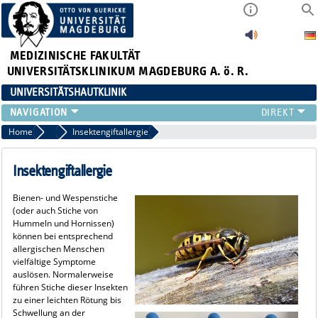
MEDIZINISCHE FAKULTÄT
UNIVERSITÄTSKLINIKUM MAGDEBURG A. ö. R.
UNIVERSITÄTSHAUTKLINIK
FÜR PATIENTEN
Home
Allergien und Unverträglichkeiten
Insektengiftallergie
ÜBER UNS
FÜR ÄRZTE
Insektengiftallergie
HAUTTUMORZENTRUM
Bienen- und Wespenstiche
LEHRE & FORSCHUNG
(oder auch Stiche von
Hummeln und Hornissen)
können bei entsprechend
allergischen Menschen
vielfältige Symptome
auslösen. Normalerweise
führen Stiche dieser Insekten
zu einer leichten Rötung bis
Schwellung an der