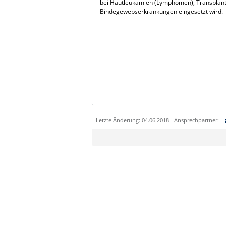
bei Hautleukämien (Lymphomen), Transplan
Bindegewebserkrankungen eingesetzt wird.
Letzte Änderung: 04.06.2018 - Ansprechpartner:
Sie können eine Nachricht versenden an:
Ihre E-Mailadresse:
Ihr Anliegen: