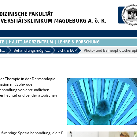
DIZINISCHE FAKULTÄT
IVERSITÄTSKLINIKUM MAGDEBURG A. ö. R.
TE
HAUTTUMORZENTRUM
LEHRE & FORSCHUNG
Erkrankungen & Therapien
Behandlungsmöglichkeiten
Licht & ECP
Photo- und Balneophototherap
 der Therapie in der Dermatologie.
ation mit Sole- oder
ehandlung von entzündlichen
enflechte) und bei der atopischen
aufwändige Spezialbehandlung, die z.B.