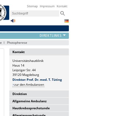
Sitemap
Impressum
Kontakt
ie
Photopherese
Kontakt
Universitätshautklinik
Haus 14
Leipziger Str. 44
39120 Magdeburg
Direktor: Prof. Dr. med. T. Tüting
zur den Ambulanzen
Direktion
Allgemeine Ambulanz
Universitätshautklinik
Haus 14
Hautkrebssprechstunde
Sie erreichen uns telefonisch Mo-Fr.:
Leipziger Str. 44
8-10 Uhr
Allergiesprechstunde