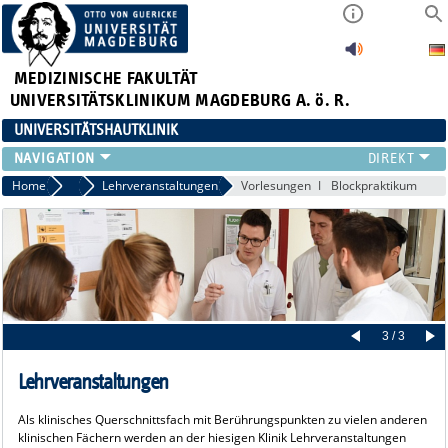
MEDIZINISCHE FAKULTÄT
UNIVERSITÄTSKLINIKUM MAGDEBURG A. ö. R.
UNIVERSITÄTSHAUTKLINIK
FÜR PATIENTEN
Home
Studium und Lehre
Lehrveranstaltungen
Vorlesungen
Blockpraktikum
ÜBER UNS
FÜR ÄRZTE
HAUTTUMORZENTRUM
LEHRE & FORSCHUNG
3 / 3
Lehrveranstaltungen
Als klinisches Querschnittsfach mit Berührungspunkten zu vielen anderen
klinischen Fächern werden an der hiesigen Klinik Lehrveranstaltungen