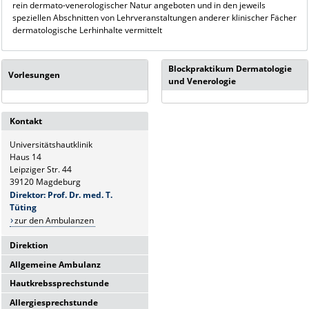
rein dermato-venerologischer Natur angeboten und in den jeweils
speziellen Abschnitten von Lehrveranstaltungen anderer klinischer Fächer
dermatologische Lerhinhalte vermittelt
Blockpraktikum Dermatologie
Vorlesungen
und Venerologie
Kontakt
Universitätshautklinik
Haus 14
Leipziger Str. 44
39120 Magdeburg
Direktor: Prof. Dr. med. T.
Tüting
zur den Ambulanzen
Direktion
Allgemeine Ambulanz
Universitätshautklinik
Haus 14
Hautkrebssprechstunde
Sie erreichen uns telefonisch Mo-
Leipziger Str. 44
Fr.:
Allergiesprechstunde
39120 Magdeburg
Sie erreichen uns telefonisch Mo-